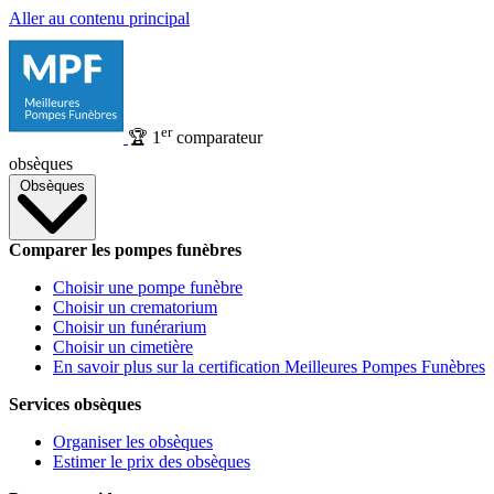
Aller au contenu principal
er
🏆
1
comparateur
obsèques
Obsèques
Comparer les pompes funèbres
Choisir une pompe funèbre
Choisir un crematorium
Choisir un funérarium
Choisir un cimetière
En savoir plus sur la certification Meilleures Pompes Funèbres
Services obsèques
Organiser les obsèques
Estimer le prix des obsèques