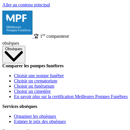
Aller au contenu principal
er
🏆
1
comparateur
obsèques
Obsèques
Comparer les pompes funèbres
Choisir une pompe funèbre
Choisir un crematorium
Choisir un funérarium
Choisir un cimetière
En savoir plus sur la certification Meilleures Pompes Funèbres
Services obsèques
Organiser les obsèques
Estimer le prix des obsèques