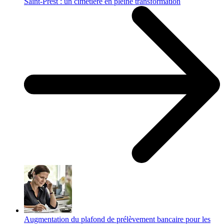
Saint-Prest : un cimetière en pleine transformation
Augmentation du plafond de prélèvement bancaire pour les