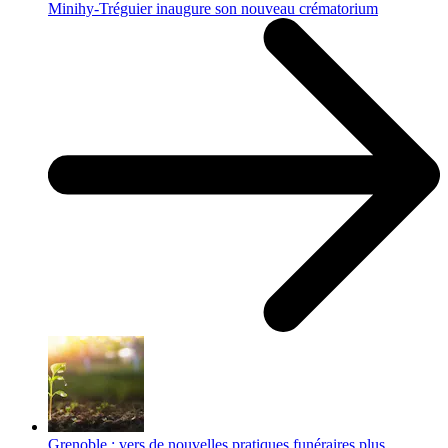
Minihy-Tréguier inaugure son nouveau crématorium
Grenoble : vers de nouvelles pratiques funéraires plus