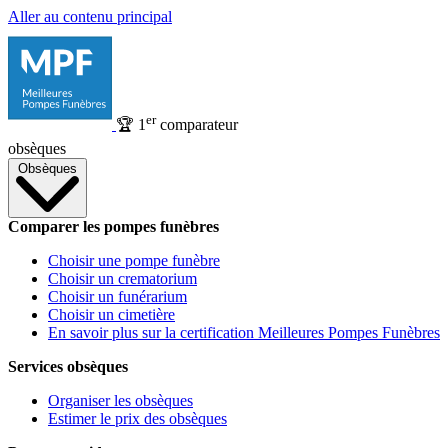
Aller au contenu principal
er
🏆
1
comparateur
obsèques
Obsèques
Comparer les pompes funèbres
Choisir une pompe funèbre
Choisir un crematorium
Choisir un funérarium
Choisir un cimetière
En savoir plus sur la certification Meilleures Pompes Funèbres
Services obsèques
Organiser les obsèques
Estimer le prix des obsèques