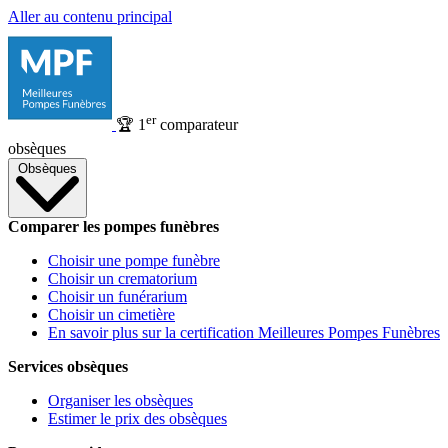
Aller au contenu principal
er
🏆
1
comparateur
obsèques
Obsèques
Comparer les pompes funèbres
Choisir une pompe funèbre
Choisir un crematorium
Choisir un funérarium
Choisir un cimetière
En savoir plus sur la certification Meilleures Pompes Funèbres
Services obsèques
Organiser les obsèques
Estimer le prix des obsèques