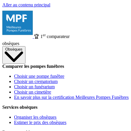
Aller au contenu principal
er
🏆
1
comparateur
obsèques
Obsèques
Comparer les pompes funèbres
Choisir une pompe funèbre
Choisir un crematorium
Choisir un funérarium
Choisir un cimetière
En savoir plus sur la certification Meilleures Pompes Funèbres
Services obsèques
Organiser les obsèques
Estimer le prix des obsèques