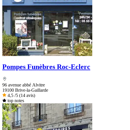
Pompes Funèbres Roc-Eclerc
96 avenue abbé Alvitre
19100 Brive-la-Gaillarde
4,5
/5
(14 avis)
top notes