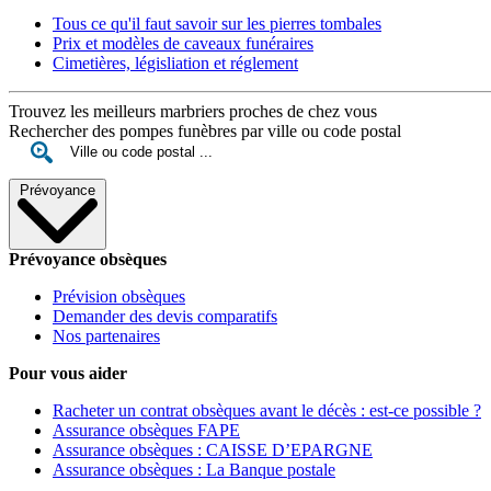
Tous ce qu'il faut savoir sur les pierres tombales
Prix et modèles de caveaux funéraires
Cimetières, législiation et réglement
Trouvez les meilleurs marbriers proches de chez vous
Rechercher des pompes funèbres par ville ou code postal
Prévoyance
Prévoyance obsèques
Prévision obsèques
Demander des devis comparatifs
Nos partenaires
Pour vous aider
Racheter un contrat obsèques avant le décès : est-ce possible ?
Assurance obsèques FAPE
Assurance obsèques : CAISSE D’EPARGNE
Assurance obsèques : La Banque postale