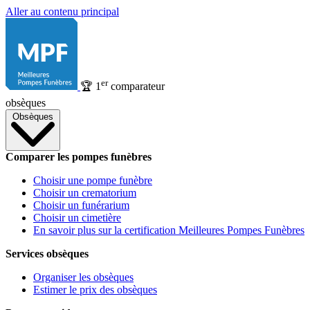
Aller au contenu principal
er
🏆
1
comparateur
obsèques
Obsèques
Comparer les pompes funèbres
Choisir une pompe funèbre
Choisir un crematorium
Choisir un funérarium
Choisir un cimetière
En savoir plus sur la certification Meilleures Pompes Funèbres
Services obsèques
Organiser les obsèques
Estimer le prix des obsèques