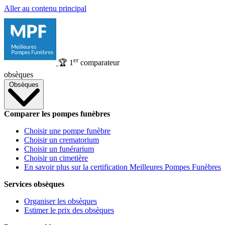
Aller au contenu principal
er
🏆
1
comparateur
obsèques
Obsèques
Comparer les pompes funèbres
Choisir une pompe funèbre
Choisir un crematorium
Choisir un funérarium
Choisir un cimetière
En savoir plus sur la certification Meilleures Pompes Funèbres
Services obsèques
Organiser les obsèques
Estimer le prix des obsèques