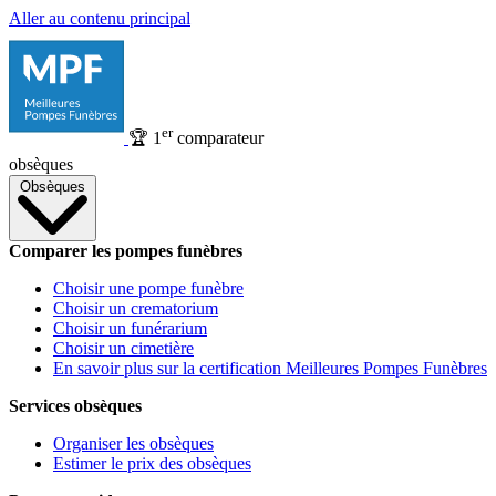
Aller au contenu principal
er
🏆
1
comparateur
obsèques
Obsèques
Comparer les pompes funèbres
Choisir une pompe funèbre
Choisir un crematorium
Choisir un funérarium
Choisir un cimetière
En savoir plus sur la certification Meilleures Pompes Funèbres
Services obsèques
Organiser les obsèques
Estimer le prix des obsèques