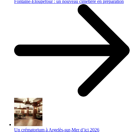
Fontaine-Étoupefour : un nouveau cimetière en préparation
Un crématorium à Argelès-sur-Mer d’ici 2026