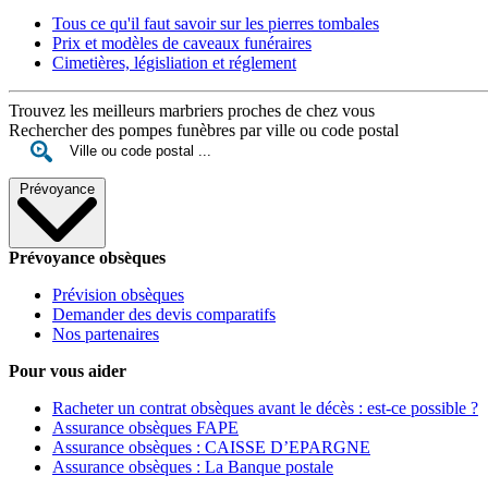
Tous ce qu'il faut savoir sur les pierres tombales
Prix et modèles de caveaux funéraires
Cimetières, législiation et réglement
Trouvez les meilleurs marbriers proches de chez vous
Rechercher des pompes funèbres par ville ou code postal
Prévoyance
Prévoyance obsèques
Prévision obsèques
Demander des devis comparatifs
Nos partenaires
Pour vous aider
Racheter un contrat obsèques avant le décès : est-ce possible ?
Assurance obsèques FAPE
Assurance obsèques : CAISSE D’EPARGNE
Assurance obsèques : La Banque postale