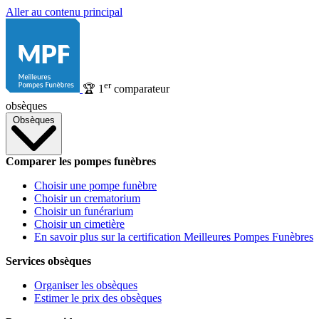
Aller au contenu principal
er
🏆
1
comparateur
obsèques
Obsèques
Comparer les pompes funèbres
Choisir une pompe funèbre
Choisir un crematorium
Choisir un funérarium
Choisir un cimetière
En savoir plus sur la certification Meilleures Pompes Funèbres
Services obsèques
Organiser les obsèques
Estimer le prix des obsèques