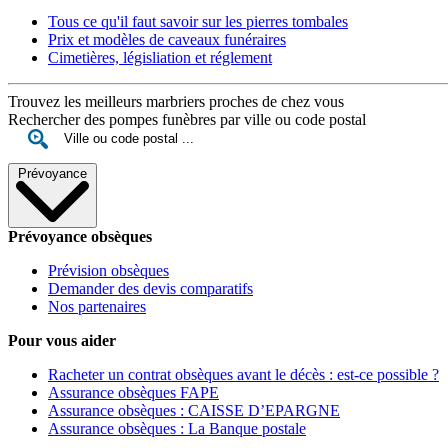
Tous ce qu'il faut savoir sur les pierres tombales
Prix et modèles de caveaux funéraires
Cimetières, législiation et réglement
Trouvez les meilleurs marbriers proches de chez vous
Rechercher des pompes funèbres par ville ou code postal
Prévoyance
Prévoyance obsèques
Prévision obsèques
Demander des devis comparatifs
Nos partenaires
Pour vous aider
Racheter un contrat obsèques avant le décès : est-ce possible ?
Assurance obsèques FAPE
Assurance obsèques : CAISSE D’EPARGNE
Assurance obsèques : La Banque postale