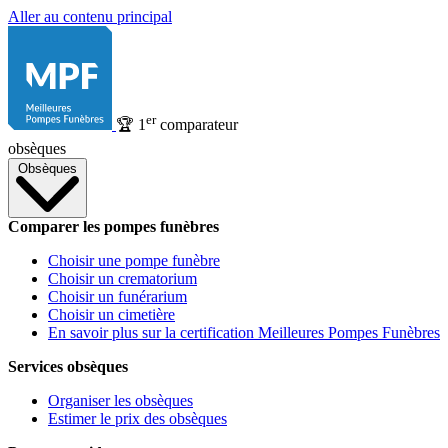
Aller au contenu principal
er
🏆
1
comparateur
obsèques
Obsèques
Comparer les pompes funèbres
Choisir une pompe funèbre
Choisir un crematorium
Choisir un funérarium
Choisir un cimetière
En savoir plus sur la certification Meilleures Pompes Funèbres
Services obsèques
Organiser les obsèques
Estimer le prix des obsèques