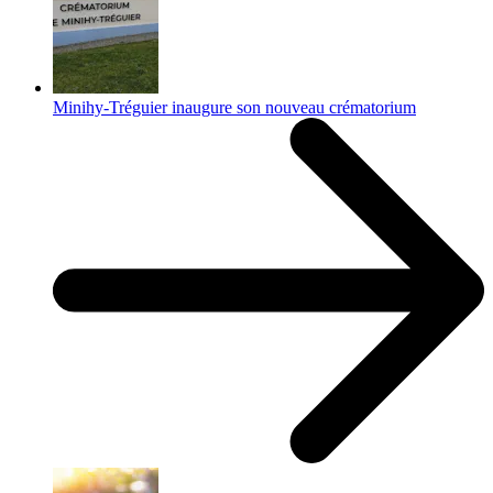
Minihy-Tréguier inaugure son nouveau crématorium