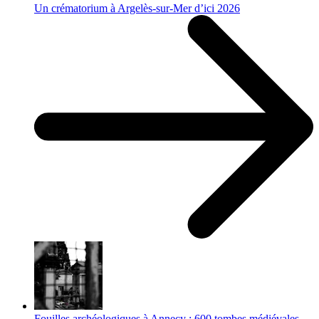
Un crématorium à Argelès-sur-Mer d’ici 2026
Fouilles archéologiques à Annecy : 600 tombes médiévales