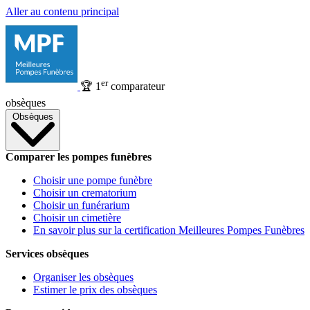
Aller au contenu principal
er
🏆
1
comparateur
obsèques
Obsèques
Comparer les pompes funèbres
Choisir une pompe funèbre
Choisir un crematorium
Choisir un funérarium
Choisir un cimetière
En savoir plus sur la certification Meilleures Pompes Funèbres
Services obsèques
Organiser les obsèques
Estimer le prix des obsèques