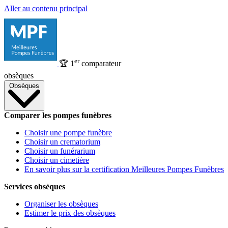
Aller au contenu principal
er
🏆
1
comparateur
obsèques
Obsèques
Comparer les pompes funèbres
Choisir une pompe funèbre
Choisir un crematorium
Choisir un funérarium
Choisir un cimetière
En savoir plus sur la certification Meilleures Pompes Funèbres
Services obsèques
Organiser les obsèques
Estimer le prix des obsèques