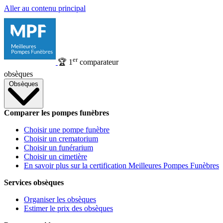
Aller au contenu principal
er
🏆
1
comparateur
obsèques
Obsèques
Comparer les pompes funèbres
Choisir une pompe funèbre
Choisir un crematorium
Choisir un funérarium
Choisir un cimetière
En savoir plus sur la certification Meilleures Pompes Funèbres
Services obsèques
Organiser les obsèques
Estimer le prix des obsèques