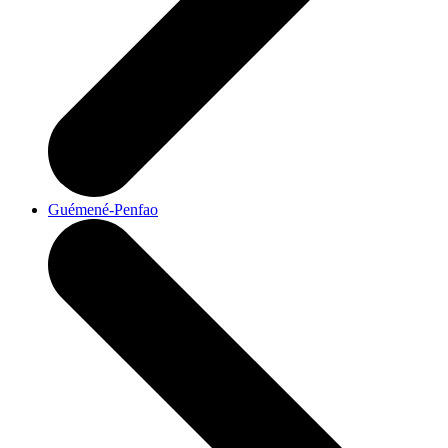
Guémené-Penfao