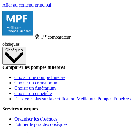
Aller au contenu principal
er
🏆
1
comparateur
obsèques
Obsèques
Comparer les pompes funèbres
Choisir une pompe funèbre
Choisir un crematorium
Choisir un funérarium
Choisir un cimetière
En savoir plus sur la certification Meilleures Pompes Funèbres
Services obsèques
Organiser les obsèques
Estimer le prix des obsèques