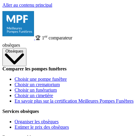
Aller au contenu principal
er
🏆
1
comparateur
obsèques
Obsèques
Comparer les pompes funèbres
Choisir une pompe funèbre
Choisir un crematorium
Choisir un funérarium
Choisir un cimetière
En savoir plus sur la certification Meilleures Pompes Funèbres
Services obsèques
Organiser les obsèques
Estimer le prix des obsèques