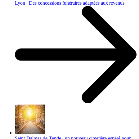
Lyon : Des concessions funéraires adaptées aux revenus
Saint-Dalmas-de-Tende : un nouveau cimetière espéré pour