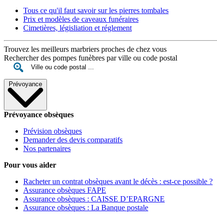
Tous ce qu'il faut savoir sur les pierres tombales
Prix et modèles de caveaux funéraires
Cimetières, législiation et réglement
Trouvez les meilleurs marbriers proches de chez vous
Rechercher des pompes funèbres par ville ou code postal
Prévoyance
Prévoyance obsèques
Prévision obsèques
Demander des devis comparatifs
Nos partenaires
Pour vous aider
Racheter un contrat obsèques avant le décès : est-ce possible ?
Assurance obsèques FAPE
Assurance obsèques : CAISSE D’EPARGNE
Assurance obsèques : La Banque postale