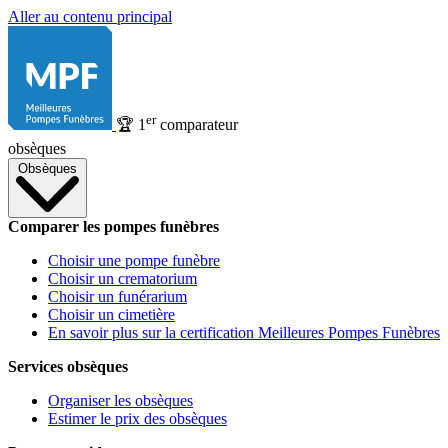
Aller au contenu principal
er
🏆
1
comparateur
obsèques
Obsèques
Comparer les pompes funèbres
Choisir une pompe funèbre
Choisir un crematorium
Choisir un funérarium
Choisir un cimetière
En savoir plus sur la certification Meilleures Pompes Funèbres
Services obsèques
Organiser les obsèques
Estimer le prix des obsèques