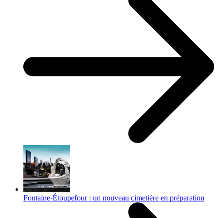
Fontaine-Étoupefour : un nouveau cimetière en préparation