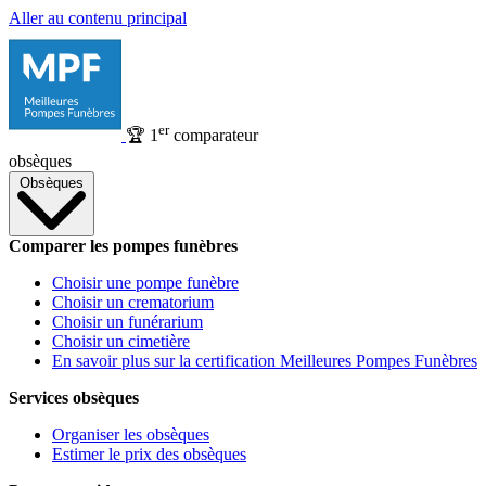
Aller au contenu principal
er
🏆
1
comparateur
obsèques
Obsèques
Comparer les pompes funèbres
Choisir une pompe funèbre
Choisir un crematorium
Choisir un funérarium
Choisir un cimetière
En savoir plus sur la certification Meilleures Pompes Funèbres
Services obsèques
Organiser les obsèques
Estimer le prix des obsèques