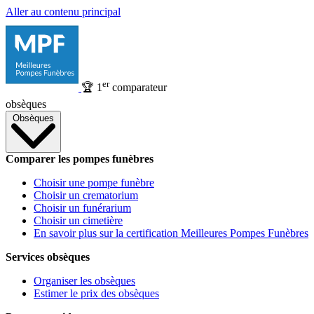
Aller au contenu principal
er
🏆
1
comparateur
obsèques
Obsèques
Comparer les pompes funèbres
Choisir une pompe funèbre
Choisir un crematorium
Choisir un funérarium
Choisir un cimetière
En savoir plus sur la certification Meilleures Pompes Funèbres
Services obsèques
Organiser les obsèques
Estimer le prix des obsèques