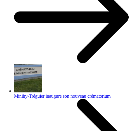
Minihy-Tréguier inaugure son nouveau crématorium