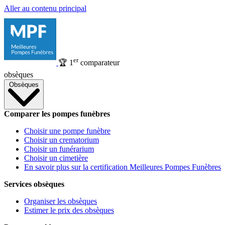
Aller au contenu principal
er
🏆
1
comparateur
obsèques
Obsèques
Comparer les pompes funèbres
Choisir une pompe funèbre
Choisir un crematorium
Choisir un funérarium
Choisir un cimetière
En savoir plus sur la certification Meilleures Pompes Funèbres
Services obsèques
Organiser les obsèques
Estimer le prix des obsèques