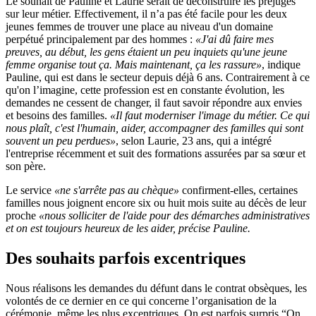
Le souhait de Pauline et Laurie serait de déconstruire les préjugés
sur leur métier. Effectivement, il n’a pas été facile pour les deux
jeunes femmes de trouver une place au niveau d'un domaine
perpétué principalement par des hommes :
«J'ai dû faire mes
preuves, au début, les gens étaient un peu inquiets qu'une jeune
femme organise tout ça. Mais maintenant, ça les rassure»
, indique
Pauline, qui est dans le secteur depuis déjà 6 ans. Contrairement à ce
qu'on l’imagine, cette profession est en constante évolution, les
demandes ne cessent de changer, il faut savoir répondre aux envies
et besoins des familles.
«Il faut moderniser l'image du métier. Ce qui
nous plaît, c'est l'humain, aider, accompagner des familles qui sont
souvent un peu perdues»
, selon Laurie, 23 ans, qui a intégré
l'entreprise récemment et suit des formations assurées par sa sœur et
son père.
Le service
«ne s'arrête pas au chèque»
confirment-elles, certaines
familles nous joignent encore six ou huit mois suite au décès de leur
proche
«nous solliciter de l'aide pour des démarches administratives
et on est toujours heureux de les aider, précise Pauline.
Des souhaits parfois excentriques
Nous réalisons les demandes du défunt dans le contrat obsèques, les
volontés de ce dernier en ce qui concerne l’organisation de la
cérémonie, même les plus excentriques. On est parfois surpris “On