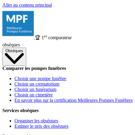
Aller au contenu principal
er
🏆
1
comparateur
obsèques
Obsèques
Comparer les pompes funèbres
Choisir une pompe funèbre
Choisir un crematorium
Choisir un funérarium
Choisir un cimetière
En savoir plus sur la certification Meilleures Pompes Funèbres
Services obsèques
Organiser les obsèques
Estimer le prix des obsèques