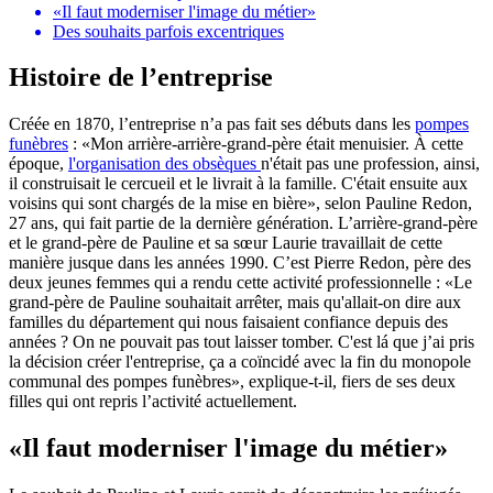
«Il faut moderniser l'image du métier»
Des souhaits parfois excentriques
Histoire de l’entreprise
Créée en 1870, l’entreprise n’a pas fait ses débuts dans les
pompes
funèbres
: «Mon arrière-arrière-grand-père était menuisier. À cette
époque,
l'organisation des obsèques
n'était pas une profession, ainsi,
il construisait le cercueil et le livrait à la famille. C'était ensuite aux
voisins qui sont chargés de la mise en bière», selon Pauline Redon,
27 ans, qui fait partie de la dernière génération. L’arrière-grand-père
et le grand-père de Pauline et sa sœur Laurie travaillait de cette
manière jusque dans les années 1990. C’est Pierre Redon, père des
deux jeunes femmes qui a rendu cette activité professionnelle : «Le
grand-père de Pauline souhaitait arrêter, mais qu'allait-on dire aux
familles du département qui nous faisaient confiance depuis des
années ? On ne pouvait pas tout laisser tomber. C'est lá que j’ai pris
la décision créer l'entreprise, ça a coïncidé avec la fin du monopole
communal des pompes funèbres», explique-t-il, fiers de ses deux
filles qui ont repris l’activité actuellement.
«Il faut moderniser l'image du métier»