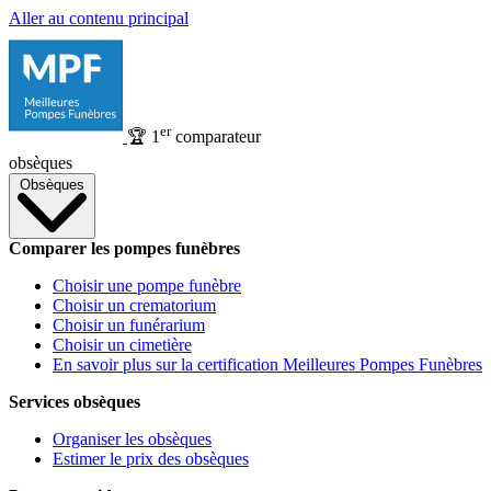
Aller au contenu principal
er
🏆
1
comparateur
obsèques
Obsèques
Comparer les pompes funèbres
Choisir une pompe funèbre
Choisir un crematorium
Choisir un funérarium
Choisir un cimetière
En savoir plus sur la certification Meilleures Pompes Funèbres
Services obsèques
Organiser les obsèques
Estimer le prix des obsèques