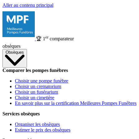
Aller au contenu principal
er
🏆
1
comparateur
obsèques
Obsèques
Comparer les pompes funèbres
Choisir une pompe funèbre
Choisir un crematorium
Choisir un funérarium
Choisir un cimetière
En savoir plus sur la certification Meilleures Pompes Funèbres
Services obsèques
Organiser les obsèques
Estimer le prix des obsèques