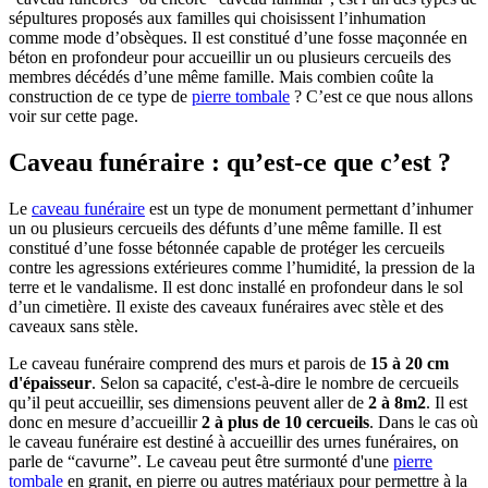
sépultures proposés aux familles qui choisissent l’inhumation
comme mode d’obsèques. Il est constitué d’une fosse maçonnée en
béton en profondeur pour accueillir un ou plusieurs cercueils des
membres décédés d’une même famille. Mais combien coûte la
construction de ce type de
pierre tombale
? C’est ce que nous allons
voir sur cette page.
Caveau funéraire : qu’est-ce que c’est ?
Le
caveau funéraire
est un type de monument permettant d’inhumer
un ou plusieurs cercueils des défunts d’une même famille. Il est
constitué d’une fosse bétonnée capable de protéger les cercueils
contre les agressions extérieures comme l’humidité, la pression de la
terre et le vandalisme. Il est donc installé en profondeur dans le sol
d’un cimetière. Il existe des caveaux funéraires avec stèle et des
caveaux sans stèle.
Le caveau funéraire comprend des murs et parois de
15 à 20 cm
d'épaisseur
. Selon sa capacité, c'est-à-dire le nombre de cercueils
qu’il peut accueillir, ses dimensions peuvent aller de
2 à 8m2
. Il est
donc en mesure d’accueillir
2 à plus de 10 cercueils
. Dans le cas où
le caveau funéraire est destiné à accueillir des urnes funéraires, on
parle de “cavurne”. Le caveau peut être surmonté d'une
pierre
tombale
en granit, en pierre ou autres matériaux pour permettre à la