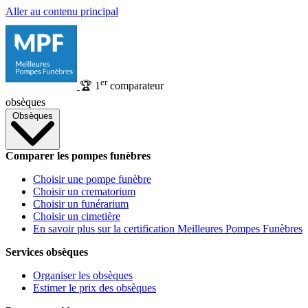
Aller au contenu principal
er
🏆
1
comparateur
obsèques
Obsèques
Comparer les pompes funèbres
Choisir une pompe funèbre
Choisir un crematorium
Choisir un funérarium
Choisir un cimetière
En savoir plus sur la certification Meilleures Pompes Funèbres
Services obsèques
Organiser les obsèques
Estimer le prix des obsèques