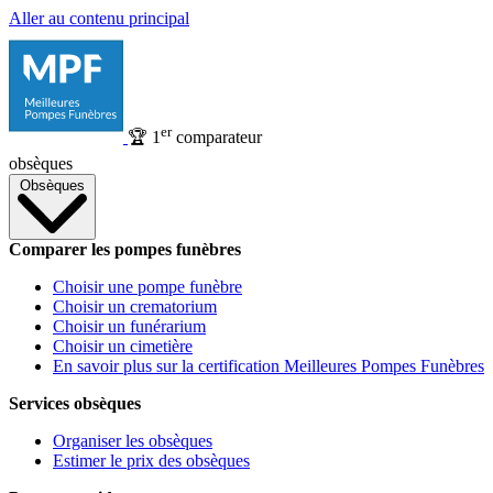
Aller au contenu principal
er
🏆
1
comparateur
obsèques
Obsèques
Comparer les pompes funèbres
Choisir une pompe funèbre
Choisir un crematorium
Choisir un funérarium
Choisir un cimetière
En savoir plus sur la certification Meilleures Pompes Funèbres
Services obsèques
Organiser les obsèques
Estimer le prix des obsèques