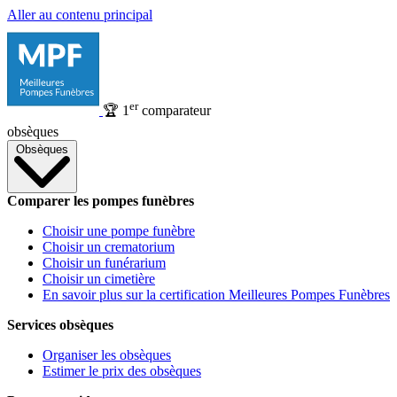
Aller au contenu principal
er
🏆
1
comparateur
obsèques
Obsèques
Comparer les pompes funèbres
Choisir une pompe funèbre
Choisir un crematorium
Choisir un funérarium
Choisir un cimetière
En savoir plus sur la certification Meilleures Pompes Funèbres
Services obsèques
Organiser les obsèques
Estimer le prix des obsèques