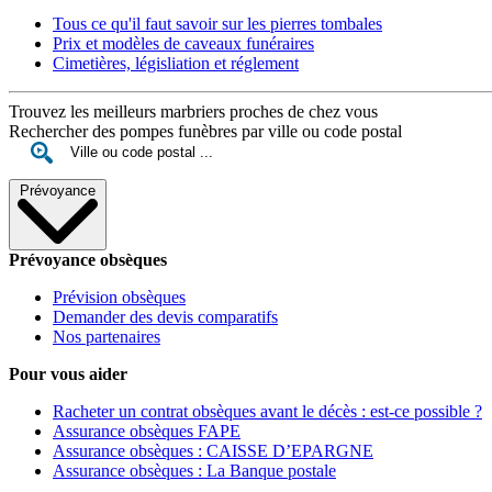
Tous ce qu'il faut savoir sur les pierres tombales
Prix et modèles de caveaux funéraires
Cimetières, législiation et réglement
Trouvez les meilleurs marbriers proches de chez vous
Rechercher des pompes funèbres par ville ou code postal
Prévoyance
Prévoyance obsèques
Prévision obsèques
Demander des devis comparatifs
Nos partenaires
Pour vous aider
Racheter un contrat obsèques avant le décès : est-ce possible ?
Assurance obsèques FAPE
Assurance obsèques : CAISSE D’EPARGNE
Assurance obsèques : La Banque postale