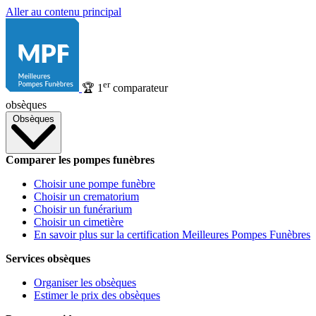
Aller au contenu principal
er
🏆
1
comparateur
obsèques
Obsèques
Comparer les pompes funèbres
Choisir une pompe funèbre
Choisir un crematorium
Choisir un funérarium
Choisir un cimetière
En savoir plus sur la certification Meilleures Pompes Funèbres
Services obsèques
Organiser les obsèques
Estimer le prix des obsèques