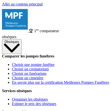
Aller au contenu principal
er
🏆
1
comparateur
obsèques
Obsèques
Comparer les pompes funèbres
Choisir une pompe funèbre
Choisir un crematorium
Choisir un funérarium
Choisir un cimetière
En savoir plus sur la certification Meilleures Pompes Funèbres
Services obsèques
Organiser les obsèques
Estimer le prix des obsèques