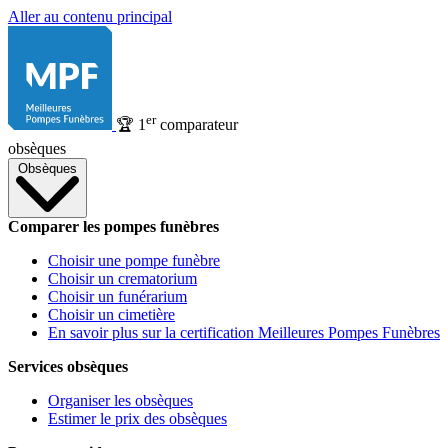
Aller au contenu principal
er
🏆
1
comparateur
obsèques
Obsèques
Comparer les pompes funèbres
Choisir une pompe funèbre
Choisir un crematorium
Choisir un funérarium
Choisir un cimetière
En savoir plus sur la certification Meilleures Pompes Funèbres
Services obsèques
Organiser les obsèques
Estimer le prix des obsèques