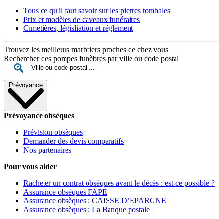
Tous ce qu'il faut savoir sur les pierres tombales
Prix et modèles de caveaux funéraires
Cimetières, législiation et réglement
Trouvez les meilleurs marbriers proches de chez vous
Rechercher des pompes funèbres par ville ou code postal
Prévoyance
Prévoyance obsèques
Prévision obsèques
Demander des devis comparatifs
Nos partenaires
Pour vous aider
Racheter un contrat obsèques avant le décès : est-ce possible ?
Assurance obsèques FAPE
Assurance obsèques : CAISSE D’EPARGNE
Assurance obsèques : La Banque postale