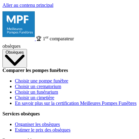
Aller au contenu principal
er
🏆
1
comparateur
obsèques
Obsèques
Comparer les pompes funèbres
Choisir une pompe funèbre
Choisir un crematorium
Choisir un funérarium
Choisir un cimetière
En savoir plus sur la certification Meilleures Pompes Funèbres
Services obsèques
Organiser les obsèques
Estimer le prix des obsèques