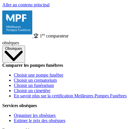
Aller au contenu principal
er
🏆
1
comparateur
obsèques
Obsèques
Comparer les pompes funèbres
Choisir une pompe funèbre
Choisir un crematorium
Choisir un funérarium
Choisir un cimetière
En savoir plus sur la certification Meilleures Pompes Funèbres
Services obsèques
Organiser les obsèques
Estimer le prix des obsèques