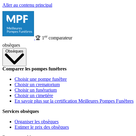
Aller au contenu principal
er
🏆
1
comparateur
obsèques
Obsèques
Comparer les pompes funèbres
Choisir une pompe funèbre
Choisir un crematorium
Choisir un funérarium
Choisir un cimetière
En savoir plus sur la certification Meilleures Pompes Funèbres
Services obsèques
Organiser les obsèques
Estimer le prix des obsèques