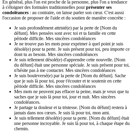
En général, plus l'on est proche de la personne, plus l'on a tendance
à s'éloigner des formules traditionnelles pour
présenter ses
condoléances
: au contraire, on laisse parler son cœur. C'est aussi
l'occasion de proposer de l'aide et du soutien de manière concrète :
Je suis profondément attristé(e) par la perte de [Nom du
défunt]. Mes pensées sont avec toi et ta famille en cette
période difficile. Mes sincères condoléances
Je ne trouve pas les mots pour exprimer à quel point je suis
désolé(e) pour ta perte. Je suis présent pour toi, peu importe ce
dont tu as besoin. Mes sincères condoléances
Je suis tellement désolé(e) d'apprendre cette nouvelle. [Nom
du défunt] était une personne spéciale. Je suis présent pour toi,
n'hésite pas à me contacter. Mes sincères condoléances
Je suis bouleversé(e) par la perte de [Nom du défunt]. Sache
que je suis là pour toi, pour t'écouter et te soutenir en cette
période difficile. Mes sincères condoléances
Mes mots ne peuvent pas effacer ta peine, mais je veux que tu
saches que je suis là pour toi, jour et nuit. Mes sincères
condoléances.
Je partage ta douleur et ta tristesse. [Nom du défunt] restera à
jamais dans nos cœurs. Je suis là pour toi, mon ami.
Je suis tellement désolé(e) pour ta perte. [Nom du défunt] était
une personne incroyable. Je suis là pour toi, à chaque étape du
chemin.