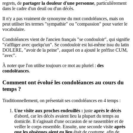
regrets, de
partager la douleur d'une personne
, particulièrement
dans le cadre d'un deuil ou d'un décès.
Il n'y a pas vraiment de synonyme du mot condoléances, mais on
peut utiliser les termes "sympathie" ou "compassion" pour varier le
vocabulaire.
Condoléances vient de l'ancien français "se condouloir", qui signifie
"s'affliger avec quelqu'un". Se condouloir est lui-même issu du latin
DOLERE, "avoir de la peine", auquel on a ajouté le préfixe CUM,
"avec".
À noter que l'on utilise toujours ce mot au pluriel :
des
condoléances
.
Comment ont évolué les condoléances au cours du
temps ?
Traditionnellement, on présentait ses condoléances en 4 temps :
Une visite aux proches endeuillés :
juste
après le décès
d'abord, car les décès avaient lieu la plupart du temps au
domicile. Il s'agissait d'une occasion de se rassembler et de
veiller le corps ensemble. Ensuite, une seconde visite
après
que les obsèques aient eu lieu
était de coutume, afin de