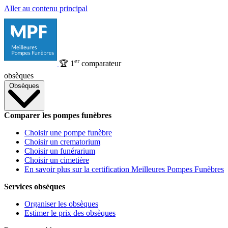
Aller au contenu principal
er
🏆
1
comparateur
obsèques
Obsèques
Comparer les pompes funèbres
Choisir une pompe funèbre
Choisir un crematorium
Choisir un funérarium
Choisir un cimetière
En savoir plus sur la certification Meilleures Pompes Funèbres
Services obsèques
Organiser les obsèques
Estimer le prix des obsèques