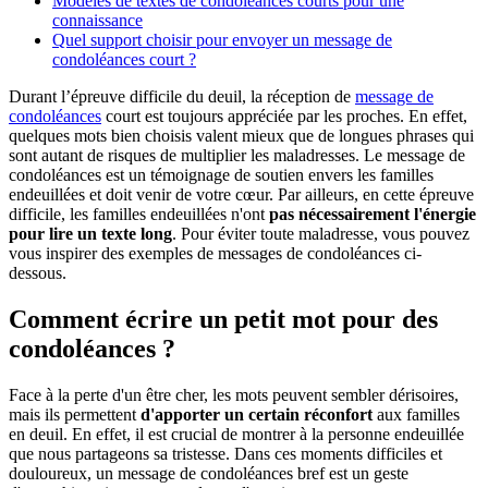
Modèles de textes de condoléances courts pour une
connaissance
Quel support choisir pour envoyer un message de
condoléances court ?
Durant l’épreuve difficile du deuil, la réception de
message de
condoléances
court est toujours appréciée par les proches. En effet,
quelques mots bien choisis valent mieux que de longues phrases qui
sont autant de risques de multiplier les maladresses. Le message de
condoléances est un témoignage de soutien envers les familles
endeuillées et doit venir de votre cœur. Par ailleurs, en cette épreuve
difficile, les familles endeuillées n'ont
pas nécessairement l'énergie
pour lire un texte long
. Pour éviter toute maladresse, vous pouvez
vous inspirer des exemples de messages de condoléances ci-
dessous.
Comment écrire un petit mot pour des
condoléances ?
Face à la perte d'un être cher, les mots peuvent sembler dérisoires,
mais ils permettent
d'apporter un certain réconfort
aux familles
en deuil. En effet, il est crucial de montrer à la personne endeuillée
que nous partageons sa tristesse. Dans ces moments difficiles et
douloureux, un message de condoléances bref est un geste