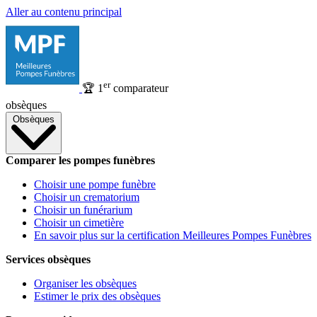
Aller au contenu principal
er
🏆
1
comparateur
obsèques
Obsèques
Comparer les pompes funèbres
Choisir une pompe funèbre
Choisir un crematorium
Choisir un funérarium
Choisir un cimetière
En savoir plus sur la certification Meilleures Pompes Funèbres
Services obsèques
Organiser les obsèques
Estimer le prix des obsèques