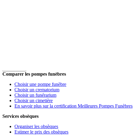
Aller au contenu principal
er
🏆
1
comparateur
obsèques
Obsèques
Comparer les pompes funèbres
Choisir une pompe funèbre
Choisir un crematorium
Choisir un funérarium
Choisir un cimetière
En savoir plus sur la certification Meilleures Pompes Funèbres
Services obsèques
Organiser les obsèques
Estimer le prix des obsèques