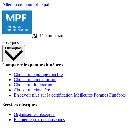
Aller au contenu principal
er
🏆
1
comparateur
obsèques
Obsèques
Comparer les pompes funèbres
Choisir une pompe funèbre
Choisir un crematorium
Choisir un funérarium
Choisir un cimetière
En savoir plus sur la certification Meilleures Pompes Funèbres
Services obsèques
Organiser les obsèques
Estimer le prix des obsèques