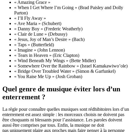
« Amazing Grace »
« When I Get Where I’m Going » (Brad Paisley and Dolly
Parton)
« I’ll Fly Away »
« Ave Maria » (Schubert)
« Danny Boy » (Frederic Weatherly)
« Clair de Lune » (Debussy)
« Jesus, Joy of Man’s Desire » (Bach)
« Taps » (Butterfield)
« Imagine » (John Lennon)
« Tears in Heaven » (Eric Clapton)
« Wind Beneath My Wings » (Bette Midler)
« Somewhere Over the Rainbow » (Israel Kamakawiwo’ole)
« Bridge Over Troubled Water » (Simon & Garfunkel)
« You Raise Me Up » (Josh Groban)
Quel genre de musique éviter lors d’un
enterrement ?
La règle pour connaître quelles musiques sont rédhibitoires lors d’un
enterrement est assez simple : les morceaux choisis ne doivent pas
être choquants ni blessants pour l’assistance. Les paroles doivent
aussi être comprises par tous. Enfin, la musique ne doit
pas uniquement plaire aux proches mais faire penser à la personne