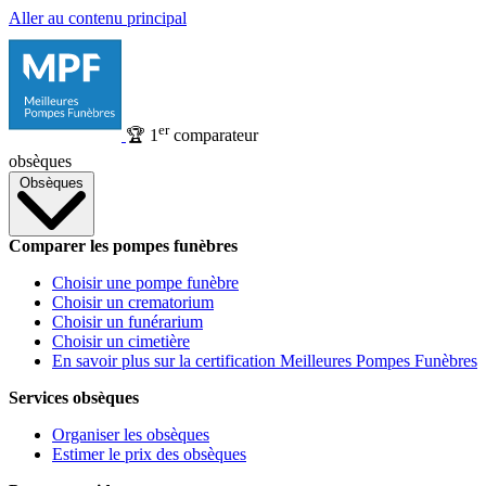
Aller au contenu principal
er
🏆
1
comparateur
obsèques
Obsèques
Comparer les pompes funèbres
Choisir une pompe funèbre
Choisir un crematorium
Choisir un funérarium
Choisir un cimetière
En savoir plus sur la certification Meilleures Pompes Funèbres
Services obsèques
Organiser les obsèques
Estimer le prix des obsèques