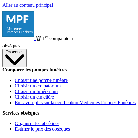
Aller au contenu principal
er
🏆
1
comparateur
obsèques
Obsèques
Comparer les pompes funèbres
Choisir une pompe funèbre
Choisir un crematorium
Choisir un funérarium
Choisir un cimetière
En savoir plus sur la certification Meilleures Pompes Funèbres
Services obsèques
Organiser les obsèques
Estimer le prix des obsèques