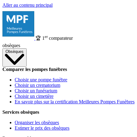
Aller au contenu principal
er
🏆
1
comparateur
obsèques
Obsèques
Comparer les pompes funèbres
Choisir une pompe funèbre
Choisir un crematorium
Choisir un funérarium
Choisir un cimetière
En savoir plus sur la certification Meilleures Pompes Funèbres
Services obsèques
Organiser les obsèques
Estimer le prix des obsèques