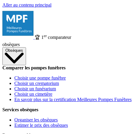
Aller au contenu principal
er
🏆
1
comparateur
obsèques
Obsèques
Comparer les pompes funèbres
Choisir une pompe funèbre
Choisir un crematorium
Choisir un funérarium
Choisir un cimetière
En savoir plus sur la certification Meilleures Pompes Funèbres
Services obsèques
Organiser les obsèques
Estimer le prix des obsèques