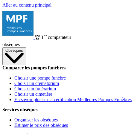
Aller au contenu principal
er
🏆
1
comparateur
obsèques
Obsèques
Comparer les pompes funèbres
Choisir une pompe funèbre
Choisir un crematorium
Choisir un funérarium
Choisir un cimetière
En savoir plus sur la certification Meilleures Pompes Funèbres
Services obsèques
Organiser les obsèques
Estimer le prix des obsèques