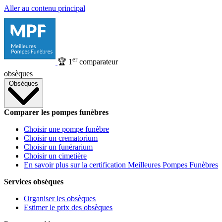
Aller au contenu principal
er
🏆
1
comparateur
obsèques
Obsèques
Comparer les pompes funèbres
Choisir une pompe funèbre
Choisir un crematorium
Choisir un funérarium
Choisir un cimetière
En savoir plus sur la certification Meilleures Pompes Funèbres
Services obsèques
Organiser les obsèques
Estimer le prix des obsèques