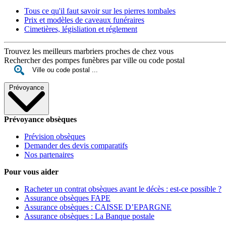
Tous ce qu'il faut savoir sur les pierres tombales
Prix et modèles de caveaux funéraires
Cimetières, législiation et réglement
Trouvez les meilleurs marbriers proches de chez vous
Rechercher des pompes funèbres par ville ou code postal
Prévoyance
Prévoyance obsèques
Prévision obsèques
Demander des devis comparatifs
Nos partenaires
Pour vous aider
Racheter un contrat obsèques avant le décès : est-ce possible ?
Assurance obsèques FAPE
Assurance obsèques : CAISSE D’EPARGNE
Assurance obsèques : La Banque postale