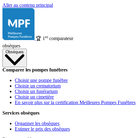
Aller au contenu principal
er
🏆
1
comparateur
obsèques
Obsèques
Comparer les pompes funèbres
Choisir une pompe funèbre
Choisir un crematorium
Choisir un funérarium
Choisir un cimetière
En savoir plus sur la certification Meilleures Pompes Funèbres
Services obsèques
Organiser les obsèques
Estimer le prix des obsèques