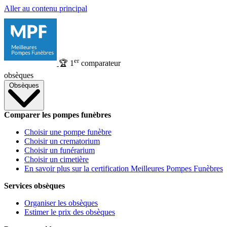
Aller au contenu principal
er
🏆
1
comparateur
obsèques
Obsèques
Comparer les pompes funèbres
Choisir une pompe funèbre
Choisir un crematorium
Choisir un funérarium
Choisir un cimetière
En savoir plus sur la certification Meilleures Pompes Funèbres
Services obsèques
Organiser les obsèques
Estimer le prix des obsèques