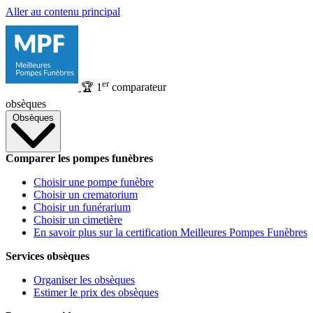
Aller au contenu principal
er
🏆
1
comparateur
obsèques
Obsèques
Comparer les pompes funèbres
Choisir une pompe funèbre
Choisir un crematorium
Choisir un funérarium
Choisir un cimetière
En savoir plus sur la certification Meilleures Pompes Funèbres
Services obsèques
Organiser les obsèques
Estimer le prix des obsèques