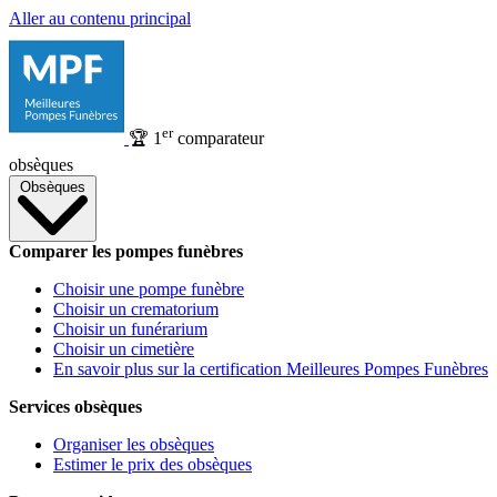
Aller au contenu principal
er
🏆
1
comparateur
obsèques
Obsèques
Comparer les pompes funèbres
Choisir une pompe funèbre
Choisir un crematorium
Choisir un funérarium
Choisir un cimetière
En savoir plus sur la certification Meilleures Pompes Funèbres
Services obsèques
Organiser les obsèques
Estimer le prix des obsèques