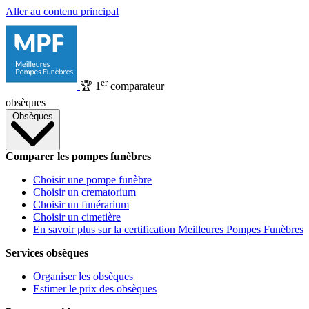
Aller au contenu principal
er
🏆
1
comparateur
obsèques
Obsèques
Comparer les pompes funèbres
Choisir une pompe funèbre
Choisir un crematorium
Choisir un funérarium
Choisir un cimetière
En savoir plus sur la certification Meilleures Pompes Funèbres
Services obsèques
Organiser les obsèques
Estimer le prix des obsèques