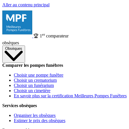
Aller au contenu principal
er
🏆
1
comparateur
obsèques
Obsèques
Comparer les pompes funèbres
Choisir une pompe funèbre
Choisir un crematorium
Choisir un funérarium
Choisir un cimetière
En savoir plus sur la certification Meilleures Pompes Funèbres
Services obsèques
Organiser les obsèques
Estimer le prix des obsèques