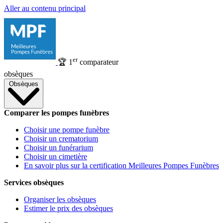
Aller au contenu principal
er
🏆
1
comparateur
obsèques
Obsèques
Comparer les pompes funèbres
Choisir une pompe funèbre
Choisir un crematorium
Choisir un funérarium
Choisir un cimetière
En savoir plus sur la certification Meilleures Pompes Funèbres
Services obsèques
Organiser les obsèques
Estimer le prix des obsèques