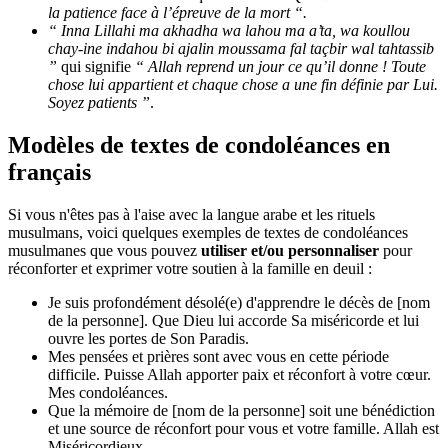
la patience face à l’épreuve de la mort “.
“ Inna Lillahi ma akhadha wa lahou ma a’ta, wa koullou
chay-ine indahou bi ajalin moussama fal taçbir wal tahtassib
”
qui signifie
“ Allah reprend un jour ce qu’il donne ! Toute
chose lui appartient et chaque chose a une fin définie par Lui.
Soyez patients ”
.
Modèles de textes de condoléances en
français
Si vous n'êtes pas à l'aise avec la langue arabe et les rituels
musulmans, voici quelques exemples de textes de condoléances
musulmanes que vous pouvez
utiliser et/ou personnaliser
pour
réconforter et exprimer votre soutien à la famille en deuil :
Je suis profondément désolé(e) d'apprendre le décès de [nom
de la personne]. Que Dieu lui accorde Sa miséricorde et lui
ouvre les portes de Son Paradis.
Mes pensées et prières sont avec vous en cette période
difficile. Puisse Allah apporter paix et réconfort à votre cœur.
Mes condoléances.
Que la mémoire de [nom de la personne] soit une bénédiction
et une source de réconfort pour vous et votre famille. Allah est
Miséricordieux.